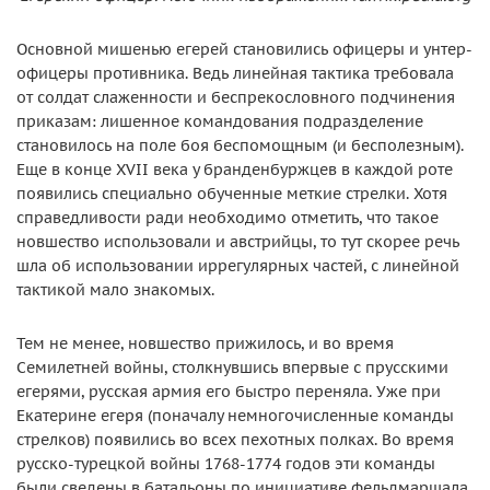
Основной мишенью егерей становились офицеры и унтер-
офицеры противника. Ведь линейная тактика требовала
от солдат слаженности и беспрекословного подчинения
приказам: лишенное командования подразделение
становилось на поле боя беспомощным (и бесполезным).
Еще в конце XVII века у бранденбуржцев в каждой роте
появились специально обученные меткие стрелки. Хотя
справедливости ради необходимо отметить, что такое
новшество использовали и австрийцы, то тут скорее речь
шла об использовании иррегулярных частей, с линейной
тактикой мало знакомых.
Тем не менее, новшество прижилось, и во время
Семилетней войны, столкнувшись впервые с прусскими
егерями, русская армия его быстро переняла. Уже при
Екатерине егеря (поначалу немногочисленные команды
стрелков) появились во всех пехотных полках. Во время
русско-турецкой войны 1768-1774 годов эти команды
были сведены в батальоны по инициативе фельдмаршала