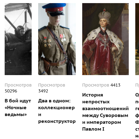
Просмотров
Просмотров
Просмотров
4413
П
50296
3492
История
О
В бой идут
Два в одном:
непростых
п
«Ночные
коллекционер
взаимоотношений
г
ведьмы»
и
между Суворовым
ф
реконструктор
и императором
Ф
Павлом I
с
н