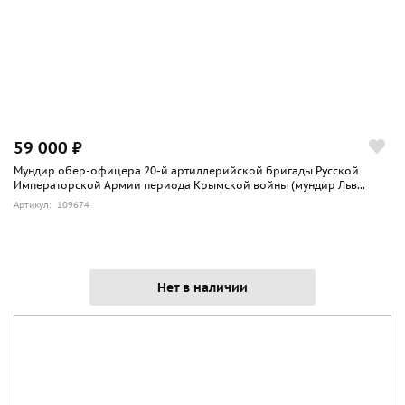
59 000 ₽
Мундир обер-офицера 20-й артиллерийской бригады Русской
Императорской Армии периода Крымской войны (мундир Льв...
Артикул: 109674
Нет в наличии