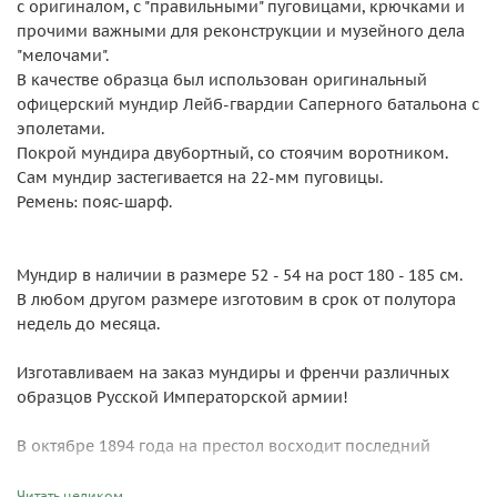
с оригиналом, с "правильными" пуговицами, крючками и
прочими важными для реконструкции и музейного дела
"мелочами".
В качестве образца был использован оригинальный
офицерский мундир Лейб-гвардии Саперного батальона с
эполетами.
Покрой мундира двубортный, со стоячим воротником.
Сам мундир застегивается на 22-мм пуговицы.
Ремень: пояс-шарф.
Мундир в наличии в размере 52 - 54 на рост 180 - 185 см.
В любом другом размере изготовим в срок от полутора
недель до месяца.
Изготавливаем на заказ мундиры и френчи различных
образцов Русской Императорской армии!
В октябре 1894 года на престол восходит последний
российский император Николай Александрович ( Николай
II). После поражения в русско-японской войне 1904 - 05
Читать целиком