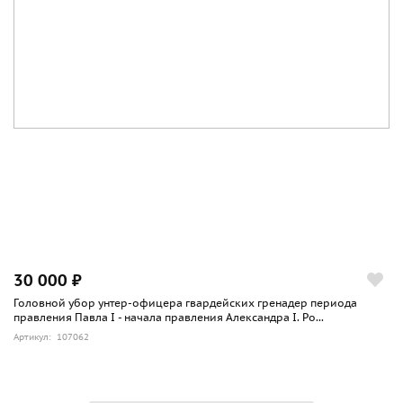
30 000 ₽
Головной убор унтер-офицера гвардейских гренадер периода
правления Павла I - начала правления Александра I. Ро...
Артикул: 107062