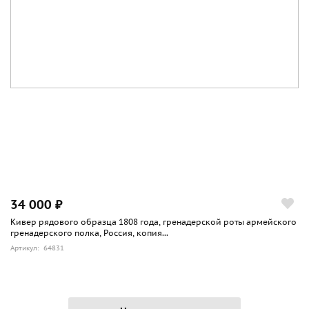
34 000 ₽
Кивер рядового образца 1808 года, гренадерской роты армейского
гренадерского полка, Россия, копия...
Артикул: 64831