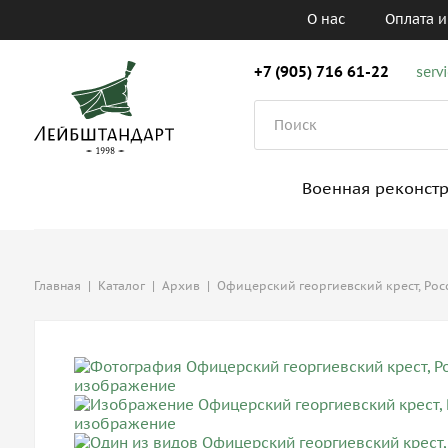
О нас
Оплата и
+7 (905) 716 61-22
serv
Военная реконст
Главная
|
Каталог
|
Архив
|
Офицерский георгиевский крест, Рос