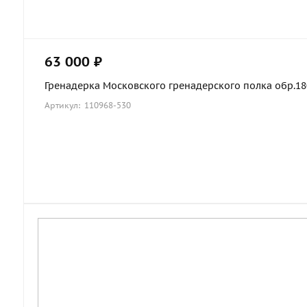
63 000 ₽
Гренадерка Московского гренадерского полка обр.1803
Артикул: 110968-530