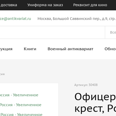
 доставка
Униформа на заказ
Реквизит для кино
ice@antikvariat.ru
Москва, Большой Саввинский пер., д.9, стр.
рукция
Книги
Военный антиквариат
Обно
сия
Артикул: 30408
Офицер
крест, 