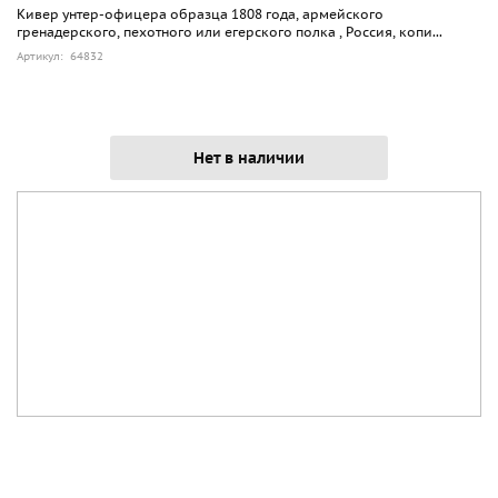
Кивер унтер-офицера образца 1808 года, армейского
гренадерского, пехотного или егерского полка , Россия, копи...
Артикул: 64832
Нет в наличии