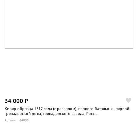
34 000 ₽
Кивер образца 1812 года (с развалом), первого батальона, первой
гренадерской роты, гренадерского взвода, Росс...
Артикул: 64833