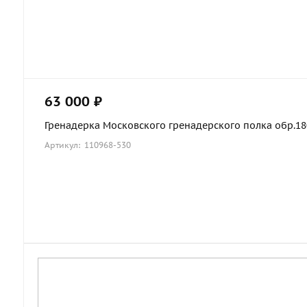
63 000 ₽
Гренадерка Московского гренадерского полка обр.1803
Артикул: 110968-530