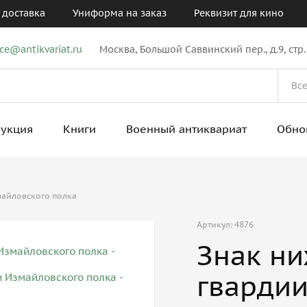
 доставка
Униформа на заказ
Реквизит для кино
ice@antikvariat.ru
Москва, Большой Саввинский пер., д.9, стр.
рукция
Книги
Военный антиквариат
Обно
майловского полка
Артикул: 4876
Знак ни
гварди