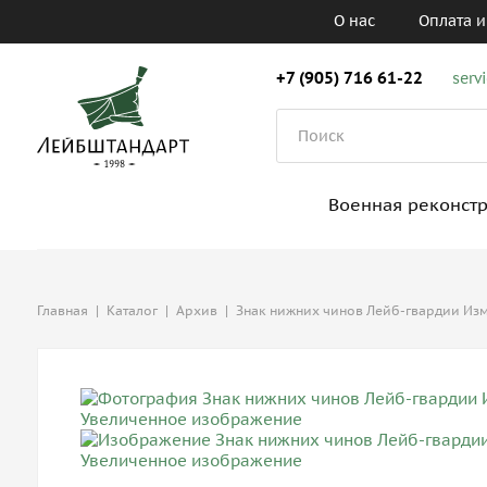
О нас
Оплата и
+7 (905) 716 61-22
serv
Военная реконст
Главная
|
Каталог
|
Архив
|
Знак нижних чинов Лейб-гвардии Из