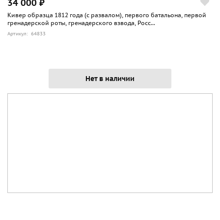
34 000 ₽
Кивер образца 1812 года (с развалом), первого батальона, первой
гренадерской роты, гренадерского взвода, Росс...
Артикул: 64833
Нет в наличии