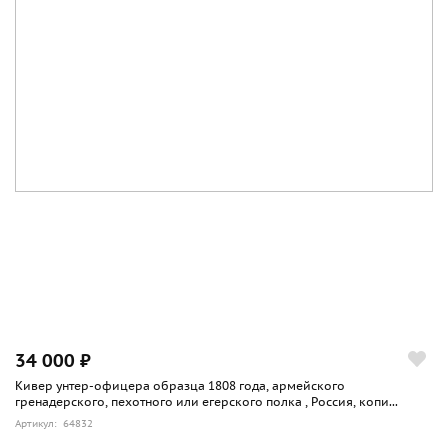
34 000 ₽
Кивер унтер-офицера образца 1808 года, армейского
гренадерского, пехотного или егерского полка , Россия, копи...
Артикул: 64832