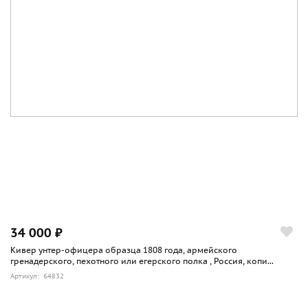
34 000 ₽
Кивер унтер-офицера образца 1808 года, армейского
гренадерского, пехотного или егерского полка , Россия, копи...
Артикул: 64832