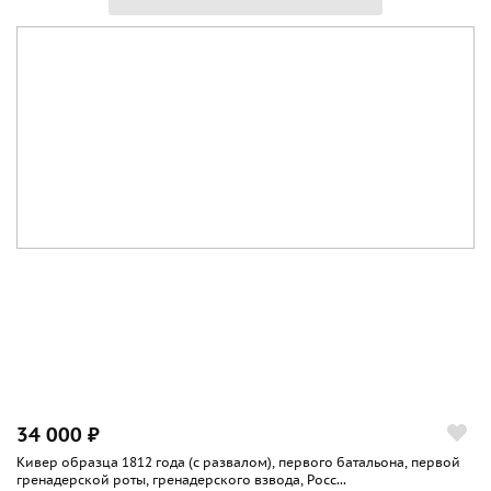
34 000 ₽
Кивер образца 1812 года (с развалом), первого батальона, первой
гренадерской роты, гренадерского взвода, Росс...