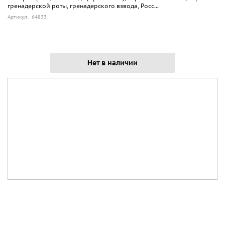
гренадерской роты, гренадерского взвода, Росс...
Артикул: 64833
Нет в наличии