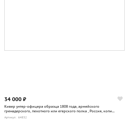
34 000 ₽
Кивер унтер-офицера образца 1808 года, армейского
гренадерского, пехотного или егерского полка , Россия, копи...
Артикул: 64832