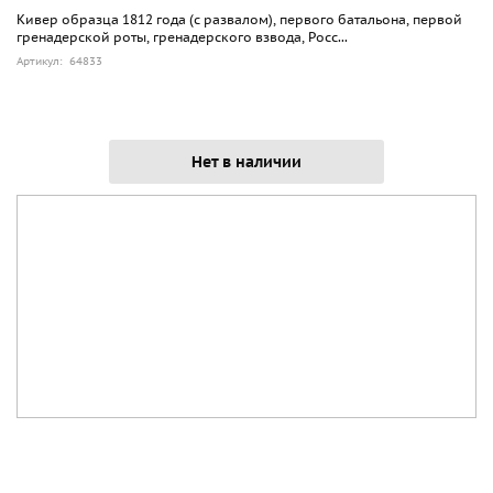
Кивер образца 1812 года (с развалом), первого батальона, первой
гренадерской роты, гренадерского взвода, Росс...
Артикул: 64833
Нет в наличии