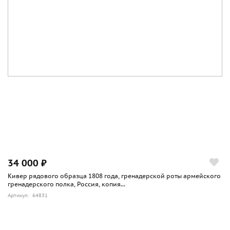
34 000 ₽
Кивер рядового образца 1808 года, гренадерской роты армейского
гренадерского полка, Россия, копия...
Артикул: 64831