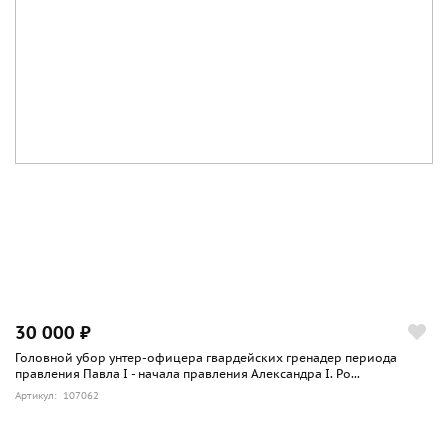
30 000 ₽
Головной убор унтер-офицера гвардейских гренадер периода
правления Павла I - начала правления Александра I. Ро...
Артикул: 107062