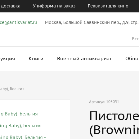
 доставка
Униформа на заказ
Реквизит для кино
ice@antikvariat.ru
Москва, Большой Саввинский пер., д.9, стр.
рукция
Книги
Военный антиквариат
Обно
aby), Бельгия
Артикул: 103051
Пистоле
(Browni