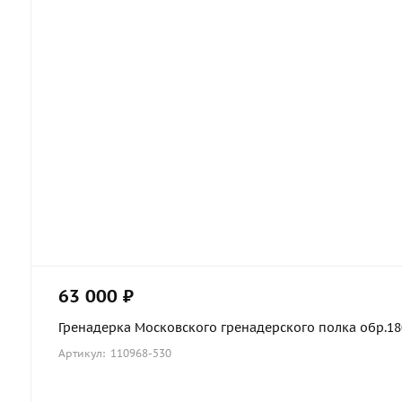
63 000 ₽
Гренадерка Московского гренадерского полка обр.1803
Артикул: 110968-530