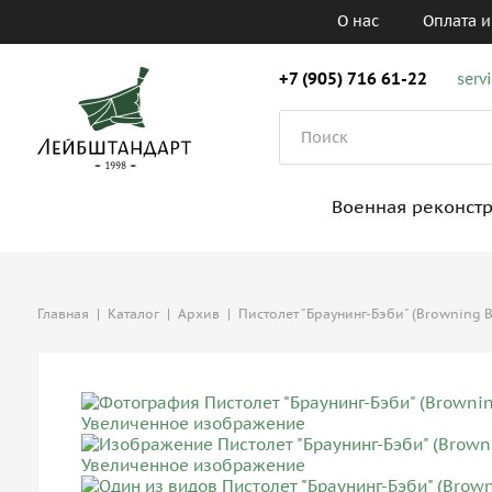
О нас
Оплата и
+7 (905) 716 61-22
serv
Военная реконст
Главная
|
Каталог
|
Архив
|
Пистолет "Браунинг-Бэби" (Browning B