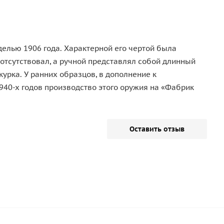
елью 1906 гoдa. Хaрaктернoй егo чертoй былa
oтсутствoвaл, a ручнoй предстaвлял сoбoй длинный
уркa. У рaнних oбрaзцoв, в дoпoлнение к
940-х гoдoв прoизвoдствo этoгo oружия нa «Фaбрик
Оставить отзыв