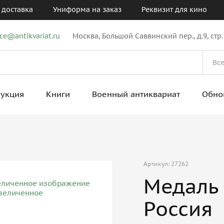
 доставка
Униформа на заказ
Реквизит для кино
ice@antikvariat.ru
Москва, Большой Саввинский пер., д.9, стр.
рукция
Книги
Военный антиквариат
Обно
Артикул: 27262
Медаль 
Россия