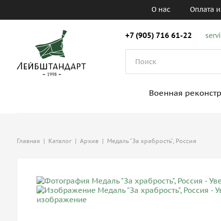
О нас
Оплата и
+7 (905) 716 61-22
serv
Военная реконст
Главная
|
Каталог
|
Архив
|
Медаль "За храбрость", Россия