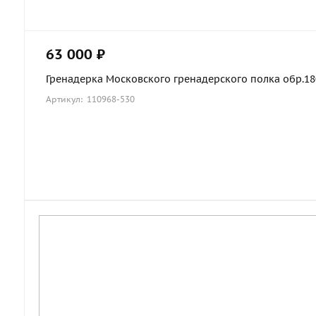
63 000 ₽
Гренадерка Московского гренадерского полка обр.1803
Артикул: 110968-530