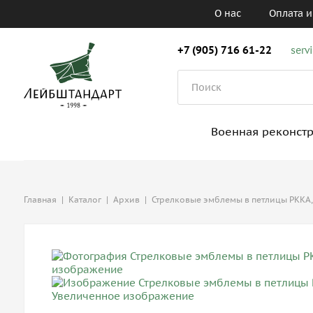
О нас
Оплата и
+7 (905) 716 61-22
serv
Военная реконст
Главная
|
Каталог
|
Архив
|
Стрелковые эмблемы в петлицы РККА,