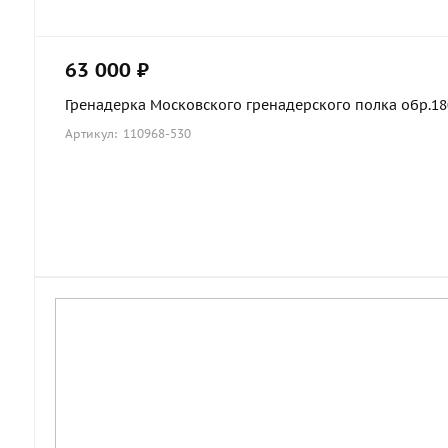
63 000 ₽
Гренадерка Московского гренадерского полка обр.1803
Артикул: 110968-530