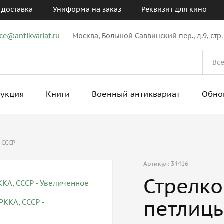
 доставка
Униформа на заказ
Реквизит для кино
ice@antikvariat.ru
Москва, Большой Саввинский пер., д.9, стр.
рукция
Книги
Военный антиквариат
Обно
 СССР
Артикул: 34416
Стрелк
петлицы