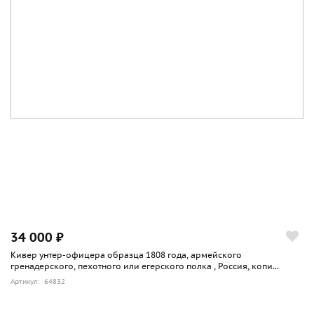
34 000 ₽
Кивер унтер-офицера образца 1808 года, армейского
гренадерского, пехотного или егерского полка , Россия, копи...
Артикул: 64832