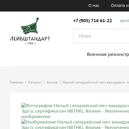
О нас
Оплата и
+7 (905) 716 61-22
serv
Военная реконст
Главная
|
Каталог
|
Архив
|
Малый самурайский меч вакидзаси, п