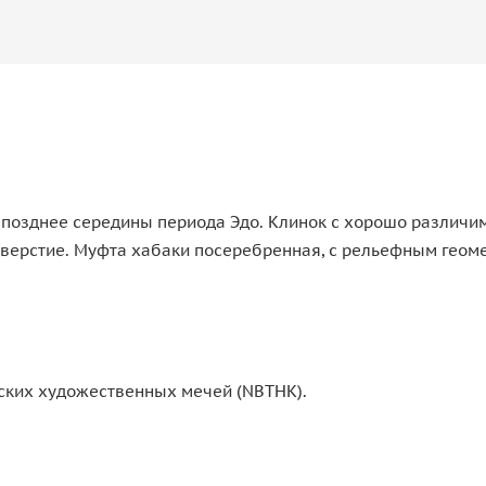
позднее середины периода Эдо. Клинок с хорошо различимо
тверстие. Муфта хабаки посеребренная, с рельефным геом
ких художественных мечей (NBTHK).