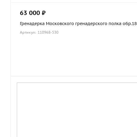
63 000 ₽
Гренадерка Московского гренадерского полка обр.1803
Артикул: 110968-530