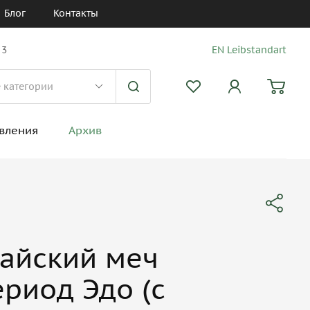
Блог
Контакты
 3
EN Leibstandart
вления
Архив
айский меч
ериод Эдо (с