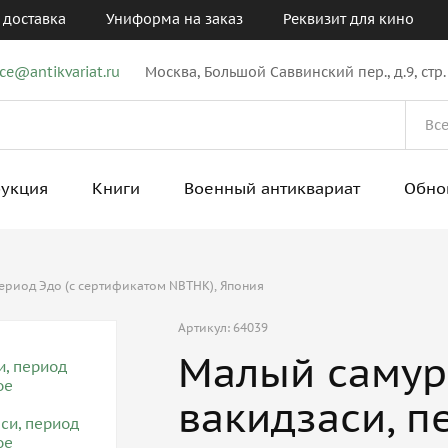
 доставка
Униформа на заказ
Реквизит для кино
ice@antikvariat.ru
Москва, Большой Саввинский пер., д.9, стр.
рукция
Книги
Военный антиквариат
Обно
ериод Эдо (с сертификатом NBTHK), Япония
Артикул: 64039
Малый самур
вакидзаси, п