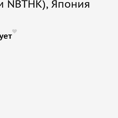
м NBTHK), Япония
ует