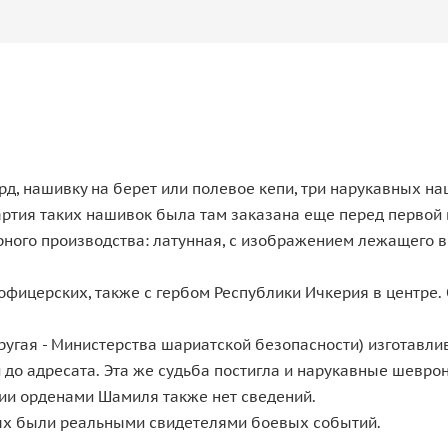
рд, нашивку на берет или полевое кепи, три нарукавных н
партия таких нашивок была там заказана еще перед первой
тарного производства: латунная, с изображением лежащего
фицерских, также с гербом Республики Ичкерия в центре. 
гая - Министерства шариатской безопасности) изготавлива
 до адресата. Эта же судьба постигла и нарукавные шевро
ии орденами Шамиля также нет сведений.
рых были реальными свидетелями боевых событий.