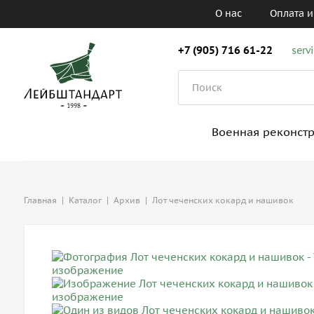
О нас
Оплата и
+7 (905) 716 61-22
serv
Военная реконст
Главная
|
Каталог
|
Архив
|
Лот чеченских кокард и нашивок