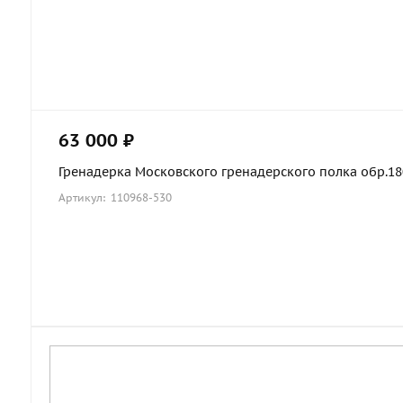
63 000 ₽
Гренадерка Московского гренадерского полка обр.1803
Артикул: 110968-530