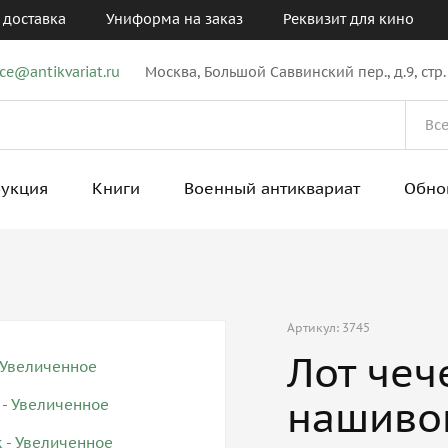
 доставка
Униформа на заказ
Реквизит для кино
ice@antikvariat.ru
Москва, Большой Саввинский пер., д.9, стр.
рукция
Книги
Военный антиквариат
Обно
Артикул: 3745
Лот чеч
нашиво