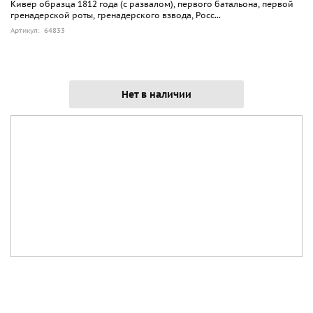
Кивер образца 1812 года (с развалом), первого батальона, первой
гренадерской роты, гренадерского взвода, Росс...
Артикул: 64833
Нет в наличии