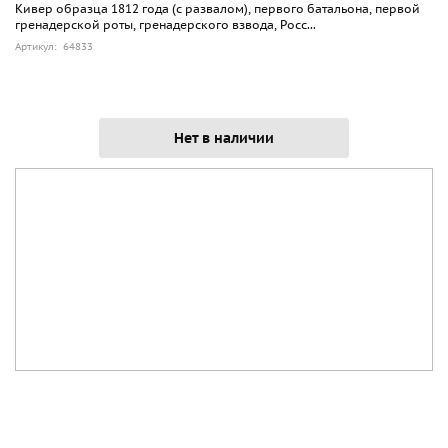
Кивер образца 1812 года (с развалом), первого батальона, первой
гренадерской роты, гренадерского взвода, Росс...
Артикул: 64833
Нет в наличии