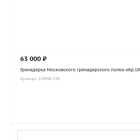
63 000 ₽
Гренадерка Московского гренадерского полка обр.1803
Артикул: 110968-530