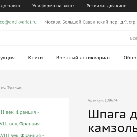
 доставка
Униформа на заказ
Реквизит для кино
ice@antikvariat.ru
Москва, Большой Саввинский пер., д.9, стр.
рукция
Книги
Военный антиквариат
Обно
век, Франция
Артикул: 108674
Шпага 
камзоль