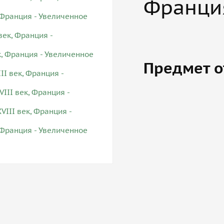
Франци
Предмет о