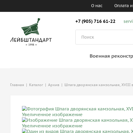
О нас
Оплата и
+7 (905) 716 61-22
serv
Военная реконст
Главная
|
Каталог
|
Архив
|
Шпага дворянская камзольная, XVIII 