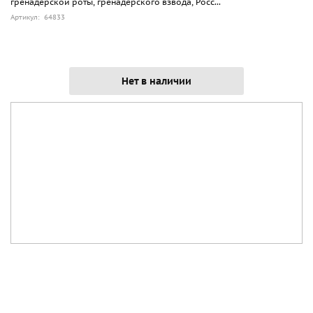
гренадерской роты, гренадерского взвода, Росс...
Артикул: 64833
Нет в наличии