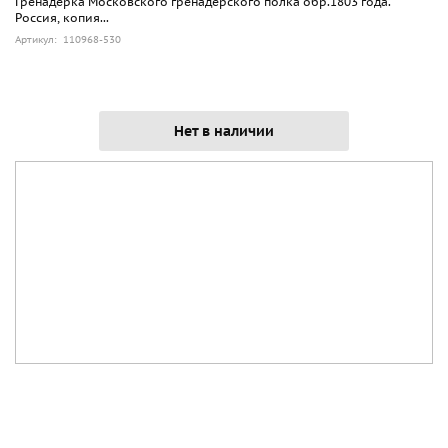
Гренадерка Московского гренадерского полка обр.1803 года.
Россия, копия...
Артикул: 110968-530
Нет в наличии