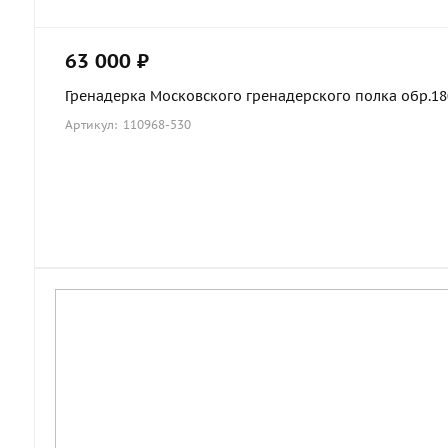
63 000 ₽
Гренадерка Московского гренадерского полка обр.1803
Артикул: 110968-530