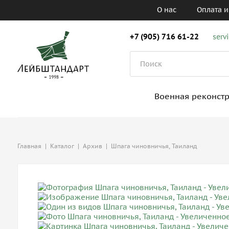
О нас
Оплата и
+7 (905) 716 61-22
serv
Военная реконст
Главная
|
Каталог
|
Архив
|
Шпага чиновничья, Таиланд