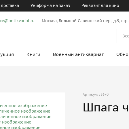
 доставка
Униформа на заказ
Реквизит для кино
ice@antikvariat.ru
Москва, Большой Саввинский пер., д.9, стр.
рукция
Книги
Военный антиквариат
Обно
Артикул: 53670
Шпага ч