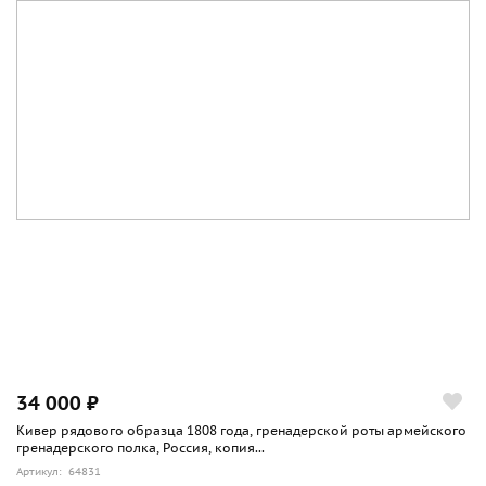
34 000 ₽
Кивер рядового образца 1808 года, гренадерской роты армейского
гренадерского полка, Россия, копия...
Артикул: 64831