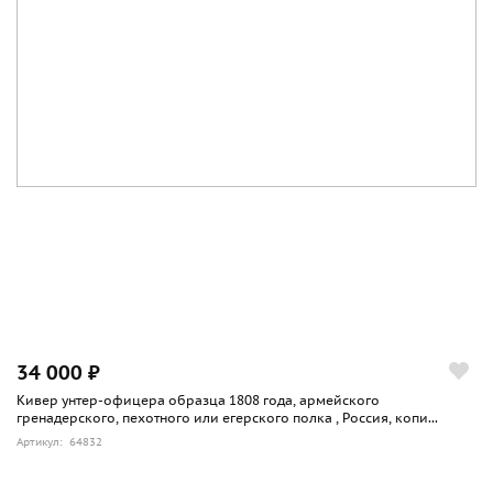
34 000 ₽
Кивер унтер-офицера образца 1808 года, армейского
гренадерского, пехотного или егерского полка , Россия, копи...
Артикул: 64832