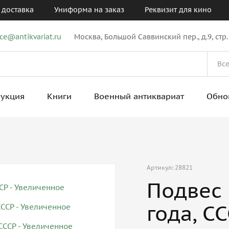
 доставка
Униформа на заказ
Реквизит для кино
ice@antikvariat.ru
Москва, Большой Саввинский пер., д.9, стр.
рукция
Книги
Военный антиквариат
Обно
Артикул: 28821
Подвес 
года, С