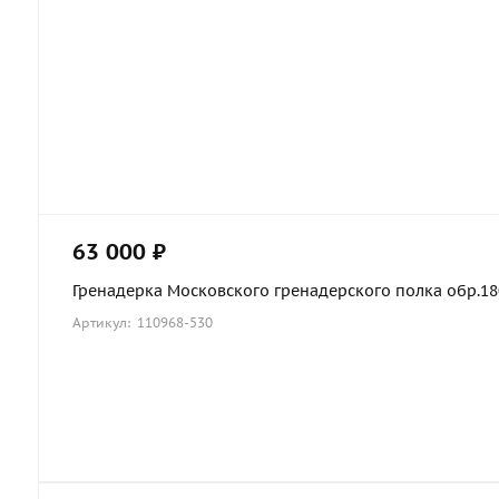
63 000 ₽
Гренадерка Московского гренадерского полка обр.1803
Артикул: 110968-530