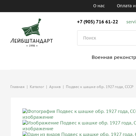
О нас
Оплата и
+7 (905) 716 61-22
serv
Военная реконст
Главная
|
Каталог
|
Архив
|
Подвес к шашке обр. 1927 года, СССР