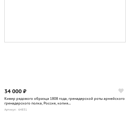
34 000 ₽
Кивер рядового образца 1808 года, гренадерской роты армейского
гренадерского полка, Россия, копия...
Артикул: 64831