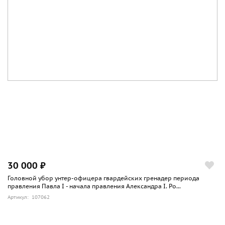
30 000 ₽
Головной убор унтер-офицера гвардейских гренадер периода
правления Павла I - начала правления Александра I. Ро...
Артикул: 107062