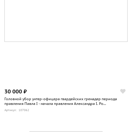
30 000 ₽
Головной убор унтер-офицера гвардейских гренадер периода
правления Павла I - начала правления Александра I. Ро...
Артикул: 107062