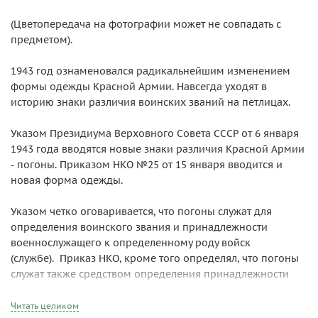
(Цветопередача на фотографии может не совпадать с
предметом).
1943 год ознаменовался радикальнейшим изменением
формы одежды Красной Армии. Навсегда уходят в
историю знаки различия воинских званий на петлицах.
Указом Президиума Верховного Совета СССР от 6 января
1943 года вводятся новые знаки различия Красной Армии
- погоны. Приказом НКО №25 от 15 января вводится и
новая форма одежды.
Указом четко оговаривается, что погоны служат для
определения воинского звания и принадлежности
военнослужащего к определенному роду войск
(службе). Приказ НКО, кроме того определял, что погоны
служат также средством определения принадлежности
рядовых и младшего комначсостава к конкретной
воинской части.
Читать целиком