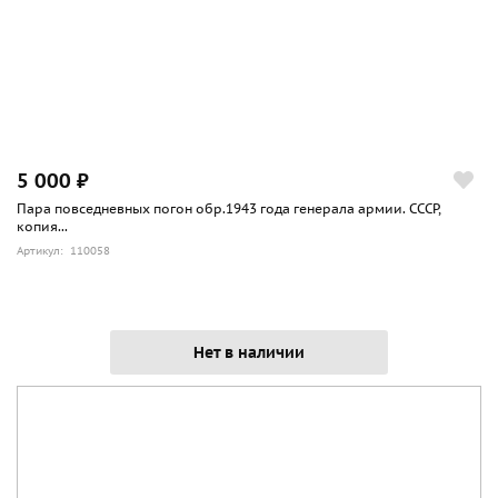
широкая нашивка 3 см, продольная нашивка старшины
1.5 см.
Эти погоны предназначены для ношения на гимнастерках
и шинелях, если это обмундирование используется как
полевое (походное) в военное и в мирное время. Т.е. во
время войны в Действующей армии носятся постоянно, а
5 000 ₽
в тыловых частях лишь во время проведения учений в
Пара повседневных погон обр.1943 года генерала армии. СССР,
поле.
копия...
В мирное же время эти погоны носят лишь во время
Артикул: 110058
проведения учений в поле.
Нет в наличии