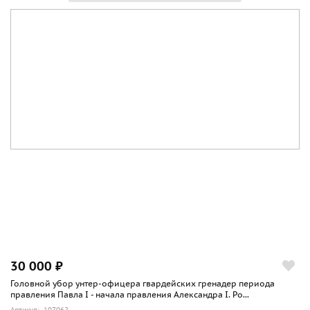
30 000 ₽
Головной убор унтер-офицера гвардейских гренадер периода
правления Павла I - начала правления Александра I. Ро...
Артикул: 107062