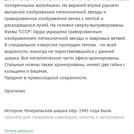
поперечными желобками. На верхней втулке рукояти
выпуклое изображение пятиконечной звезды и
гравированное изображение венка с лентой и
расходящихся лучей. На головке сверху выгравированы
буквы "СССР". Гарда украшена гравированным
изображением пятиконечной звезды и лавровых ветвей.
В специальное отверстие пропущен темляк - по всей
видимости, никогда не переставлявшийся с данной
шашки. Все металлические части эфеса хромированы.
Стальные ножны также хромированы, имеют две гайки с
кольцами и башмак.
Предмет в превосходной сохранности.
Оригинал.
История: Генеральская шашка обр. 1945 года была
принята для генералов кавалерии, пехоты и артиллерии
взамен шашки образца 1927 года. До конца 1990-х
оставалась принадлежностью строевой парадной формы
Читать целиком