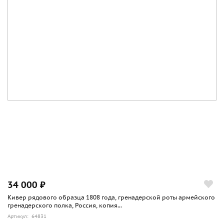
34 000 ₽
Кивер рядового образца 1808 года, гренадерской роты армейского
гренадерского полка, Россия, копия...
Артикул: 64831