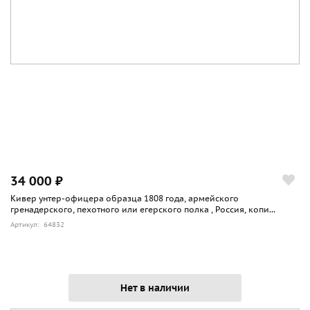
34 000 ₽
Кивер унтер-офицера образца 1808 года, армейского
гренадерского, пехотного или егерского полка , Россия, копи...
Артикул: 64832
Нет в наличии