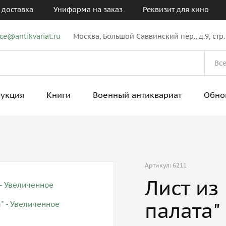
 доставка
Униформа на заказ
Реквизит для кино
ice@antikvariat.ru
Москва, Большой Саввинский пер., д.9, стр.
рукция
Книги
Военный антиквариат
Обно
Артикул: 6211
Лист из
палата"