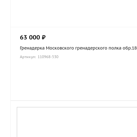
63 000 ₽
Гренадерка Московского гренадерского полка обр.1803
Артикул: 110968-530