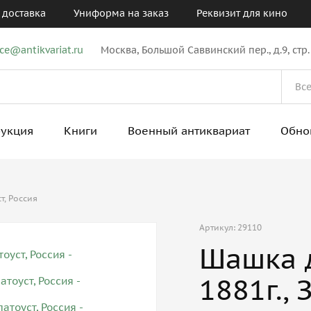
 доставка
Униформа на заказ
Реквизит для кино
ice@antikvariat.ru
Москва, Большой Саввинский пер., д.9, стр.
рукция
Книги
Военный антиквариат
Обно
т, Россия
Артикул: 29110
Шашка д
1881г., 