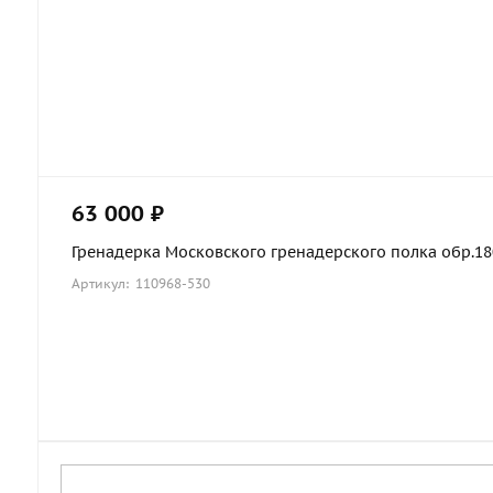
63 000 ₽
Гренадерка Московского гренадерского полка обр.1803
Артикул: 110968-530