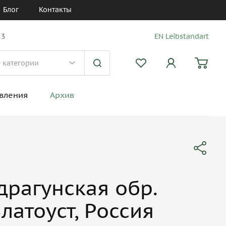
Блог
Контакты
 3
EN Leibstandart
вления
Архив
рагунская обр.
Златоуст, Россия