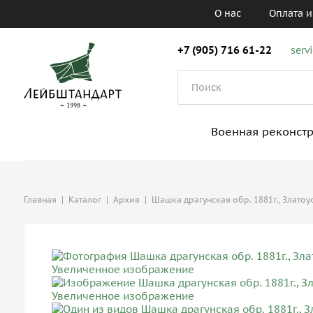
О нас
Оплата и
+7 (905) 716 61-22
serv
Военная реконст
Главная
|
Каталог
|
Архив
|
Шашка драгунская обр. 1881г., Златоус