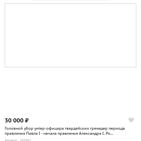
30 000 ₽
Головной убор унтер-офицера гвардейских гренадер периода
правления Павла I - начала правления Александра I. Ро...
Артикул: 107062