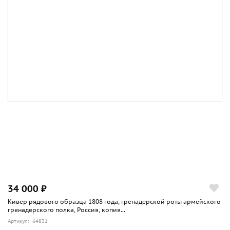
34 000 ₽
Кивер рядового образца 1808 года, гренадерской роты армейского
гренадерского полка, Россия, копия...
Артикул: 64831