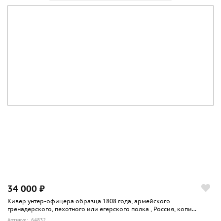
34 000 ₽
Кивер унтер-офицера образца 1808 года, армейского
гренадерского, пехотного или егерского полка , Россия, копи...
Артикул: 64832