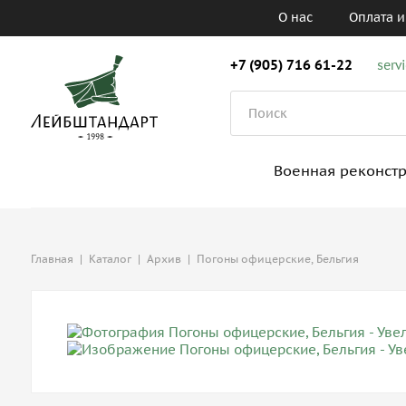
О нас
Оплата и
+7 (905) 716 61-22
serv
Военная реконст
Главная
|
Каталог
|
Архив
|
Погоны офицерские, Бельгия