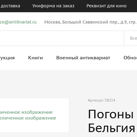
 доставка
Униформа на заказ
Реквизит для кино
ice@antikvariat.ru
Москва, Большой Саввинский пер., д.9, стр.
рукция
Книги
Военный антиквариат
Обно
Артикул: 58214
Погоны
Бельгия