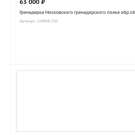
63 000 ₽
Гренадерка Московского гренадерского полка обр.1803
Артикул: 110968-530