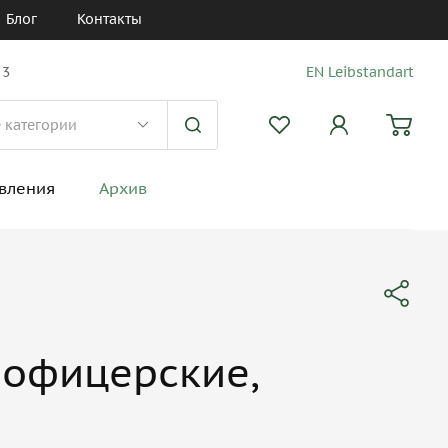
Блог
Контакты
 3
EN Leibstandart
вления
Архив
 офицерские,