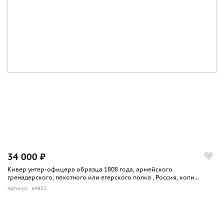
34 000 ₽
Кивер унтер-офицера образца 1808 года, армейского
гренадерского, пехотного или егерского полка , Россия, копи...
Артикул: 64832