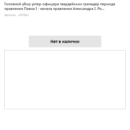
Головной убор унтер-офицера гвардейских гренадер периода
правления Павла I - начала правления Александра I. Ро...
Артикул: 107062
Нет в наличии