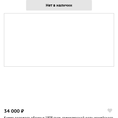
Нет в наличии
34 000 ₽
Кивер рядового образца 1808 года, гренадерской роты армейского