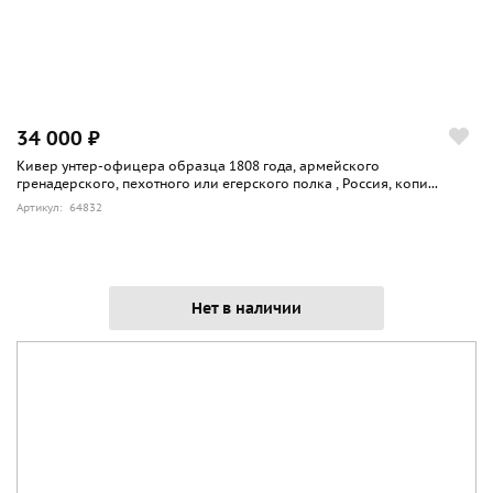
34 000 ₽
Кивер унтер-офицера образца 1808 года, армейского
гренадерского, пехотного или егерского полка , Россия, копи...
Артикул: 64832
Нет в наличии