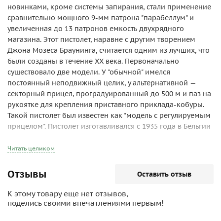
новинками, кроме системы запирания, стали применение
сравнительно мощного 9-мм патрона "парабеллум" и
увеличенная до 13 патронов емкость двухрядного
магазина. Этот пистолет, наравне с другим творением
Джона Мозеса Браунинга, считается одним из лучших, что
были созданы в течение XX века. Первоначально
существовало две модели. У "обычной" имелся
постоянный неподвижный целик, у альтернативной —
секторный прицел, проградуированный до 500 м и паз на
рукоятке для крепления приставного приклада-кобуры.
Такой пистолет был известен как "модель с регулируемым
прицелом". Пистолет изготавливался с 1935 года в Бельгии
фирмой "Фабрик насьональ" (FN) в Эрстале под Льежем
под официальным обозначением Р-35 (GP — "Гран
Читать целиком
Пунсанс"). Он состоял на вооружении в Бельгии, Дании,
Голландии, Литве и Румынии, закупался Эстонией,
Отзывы
Оставить отзыв
Латвией, Китаем, Перу. Во время Второй мировой войны
пистолет производился в Льеже для немецких войск СС
К этому товару еще нет отзывов,
(под индексом "pistole 640 (b)"), а с 1942 года выпускался
поделись своими впечатлениями первым!
компанией "Джон Инглис" в Торонто (Канада)