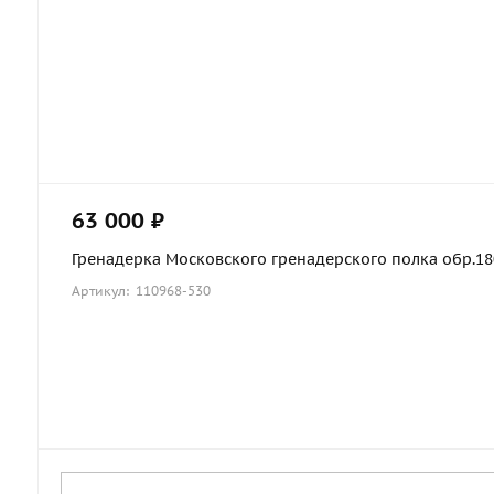
63 000 ₽
Гренадерка Московского гренадерского полка обр.1803
Артикул: 110968-530