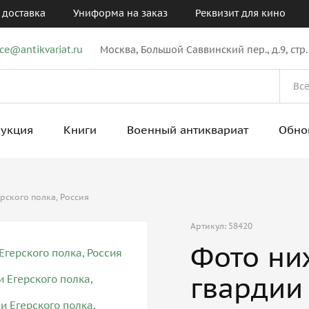
 доставка
Униформа на заказ
Реквизит для кино
ice@antikvariat.ru
Москва, Большой Саввинский пер., д.9, стр.
рукция
Книги
Военный антиквариат
Обно
рского полка, Россия
Артикул: 58420
Фото ни
гвардии 