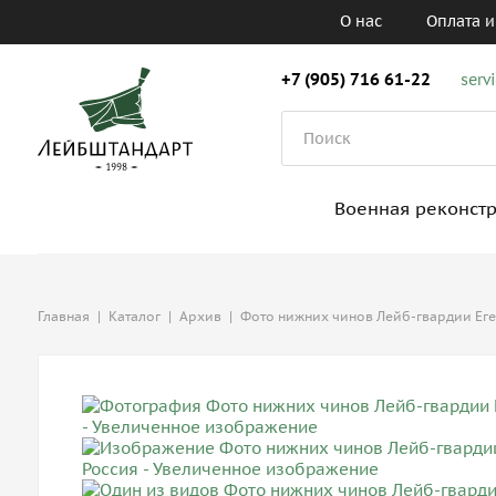
О нас
Оплата и
+7 (905) 716 61-22
serv
Военная реконст
Главная
|
Каталог
|
Архив
|
Фото нижних чинов Лейб-гвардии Еге