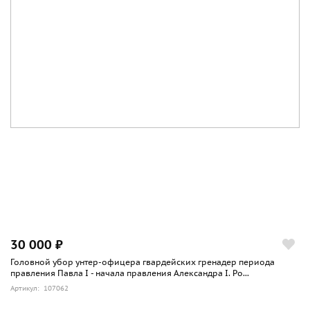
30 000 ₽
Головной убор унтер-офицера гвардейских гренадер периода
правления Павла I - начала правления Александра I. Ро...
Артикул: 107062