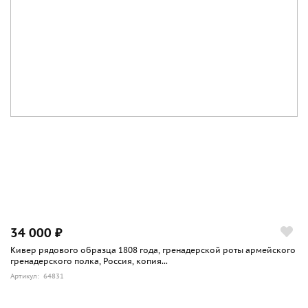
34 000 ₽
Кивер рядового образца 1808 года, гренадерской роты армейского
гренадерского полка, Россия, копия...
Артикул: 64831