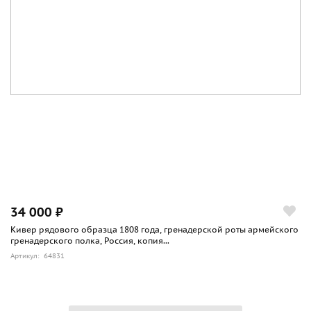
34 000 ₽
Кивер рядового образца 1808 года, гренадерской роты армейского
гренадерского полка, Россия, копия...
Артикул: 64831