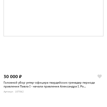
30 000 ₽
Головной убор унтер-офицера гвардейских гренадер периода
правления Павла I - начала правления Александра I. Ро...
Артикул: 107062