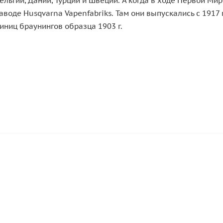
ельгии, Дании, Турции и Швеции. А когда в ходе Первой Ми
оде Husqvarna Vapenfabriks. Там они выпускались с 1917 
ниц браунингов образца 1903 г.