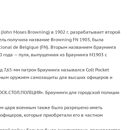
John Moses Browning) в 1902 г. разрабатывает второй
ель получила название Browning FN 1903, была
tional de Belgique (FN). Вторым названием браунинга
0 года — пуля, выпущенная из Браунинга М1903 с
 7,65-мм патрон Браунинга назывался Colt Pocket
личным оружием самозащиты для высших офицеров и
МОСК.СТОЛ.ПОЛIЦИЯ». Браунинги для городской полиции
зом царя военным также было разрешено иметь
 офицеров, которые приобретали его в частном