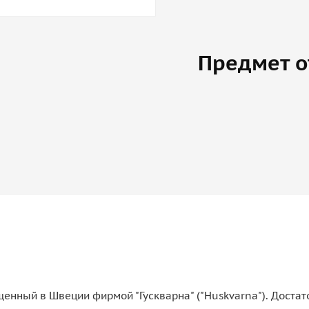
Предмет о
енный в Швеции фирмой "Гускварна" ("Huskvarna"). Достат