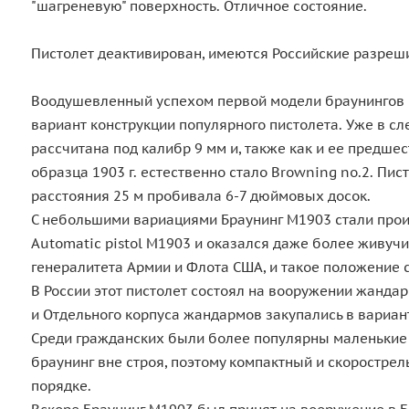
"шагреневую" поверхность. Отличное состояние.
Пистолет деактивирован, имеются Российские разреш
Воодушевленный успехом первой модели браунингов — 
вариант конструкции популярного пистолета. Уже в с
рассчитана под калибр 9 мм и, также как и ее предше
образца 1903 г. естественно стало Browning no.2. Пи
расстояния 25 м пробивала 6-7 дюймовых досок.
С небольшими вариациями Браунинг М1903 стали произв
Automatic pistol M1903 и оказался даже более живу
генералитета Армии и Флота США, и такое положение с
В России этот пистолет состоял на вооружении жанда
и Отдельного корпуса жандармов закупались в вариан
Среди гражданских были более популярны маленькие 
браунинг вне строя, поэтому компактный и скоростре
порядке.