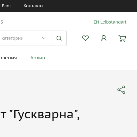
Блог
Контакты
 3
EN Leibstandart
вления
Архив
 "Гускварна",