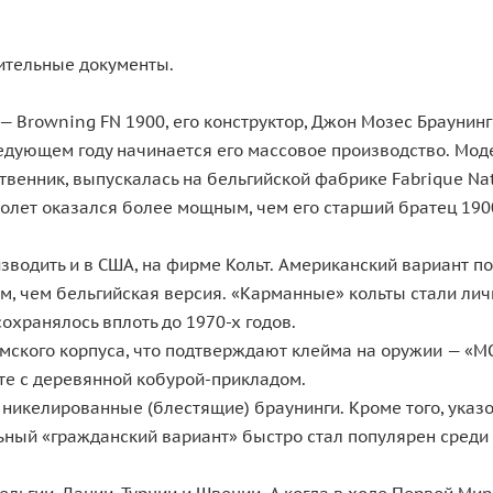
ительные документы.
Browning FN 1900, его конструктор, Джон Мозес Браунинг (
ледующем году начинается его массовое производство. Мод
ственник, выпускалась на бельгийской фабрике Fabrique Na
столет оказался более мощным, чем его старший братец 190
одить и в США, на фирме Кольт. Американский вариант под
чим, чем бельгийская версия. «Карманные» кольты стали 
охранялось вплоть до 1970-х годов.
рмского корпуса, что подтверждают клейма на оружии — «
те с деревянной кобурой-прикладом.
никелированные (блестящие) браунинги. Кроме того, ука
льный «гражданский вариант» быстро стал популярен среди