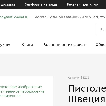
 доставка
Униформа на заказ
Реквизит для кино
ice@antikvariat.ru
Москва, Большой Саввинский пер., д.9, стр.
рукция
Книги
Военный антиквариат
Обно
Артикул: 36211
Пистолет
Швеция