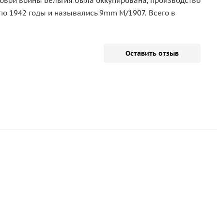
ровой войны Бельгия была оккупирована, производство
по 1942 годы и назывались 9mm M/1907. Всего в
Оставить отзыв