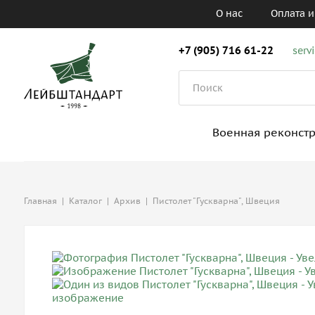
О нас
Оплата и
+7 (905) 716 61-22
serv
Военная реконст
Главная
|
Каталог
|
Архив
|
Пистолет "Гускварна", Швеция