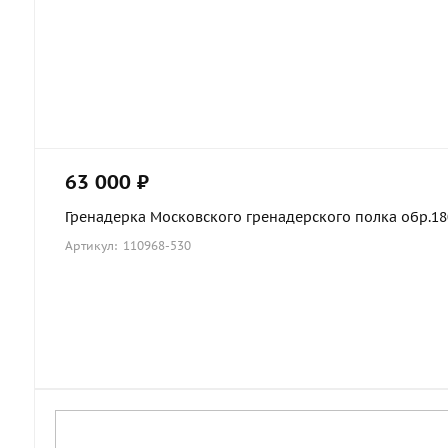
63 000 ₽
Гренадерка Московского гренадерского полка обр.1803
Артикул: 110968-530