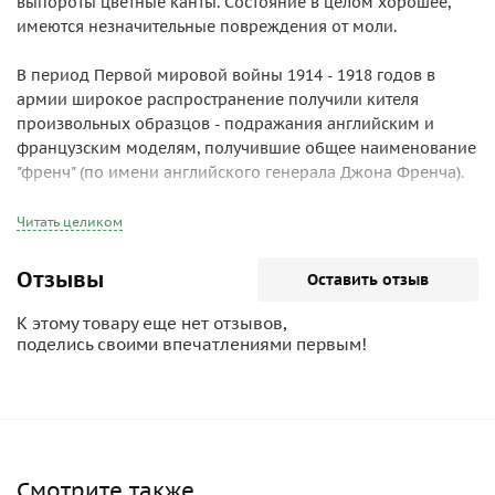
выпороты цветные канты. Состояние в целом хорошее,
имеются незначительные повреждения от моли.
В период Первой мировой войны 1914 - 1918 годов в
армии широкое распространение получили кителя
произвольных образцов - подражания английским и
французским моделям, получившие общее наименование
"френч" (по имени английского генерала Джона Френча).
Особенности их конструкции в основном заключались в
конструкции воротника: мягкого отложного, или мягкого
Читать целиком
стоячего с застежкой на пуговички подобно воротнику
русской гимнастерки; регулируемой ширине обшлага (с
Отзывы
Оставить отзыв
помощью хлястиков или разрезной манжеты); больших
накладных карманах на груди и полах с застежкой на
К этому товару еще нет отзывов,
пуговицы. Среди авиаторов ограниченное
поделись своими впечатлениями первым!
распространение получили френчи английского
офицерского типа - открытые, для ношения с галстуком.
Вообще следует отметить, что единого покроя френча в те
годы не существовало: справедливо будет указать на то,
что количество разновидностей френча соответствовало
Смотрите также
количеству офицеров в русской армии. Кроме того, во