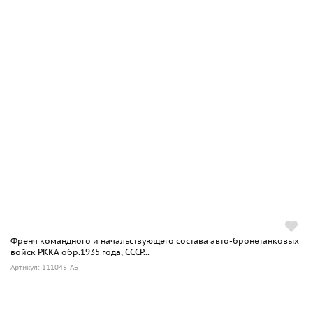
Френч командного и начальствующего состава авто-бронетанковых
войск РККА обр.1935 года, СССР...
Артикул: 111045-АБ