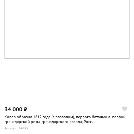
34 000 ₽
Кивер образца 1812 года (с развалом), первого батальона, первой
гренадерской роты, гренадерского взвода, Росс...
Артикул: 64833