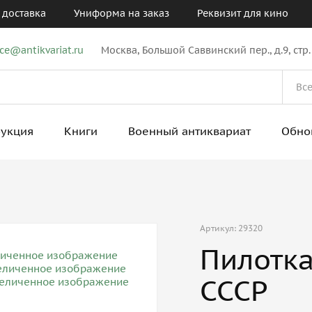
 доставка
Униформа на заказ
Реквизит для кино
ice@antikvariat.ru
Москва, Большой Саввинский пер., д.9, стр.
рукция
Книги
Военный антиквариат
Обно
Артикул: 29320
Пилотка
СССР