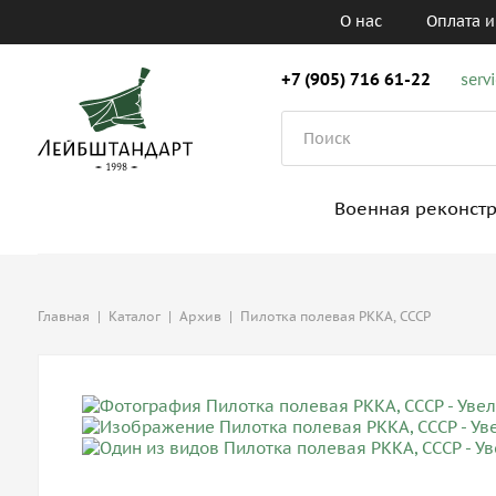
О нас
Оплата и
+7 (905) 716 61-22
serv
Военная реконст
Главная
|
Каталог
|
Архив
|
Пилотка полевая РККА, СССР