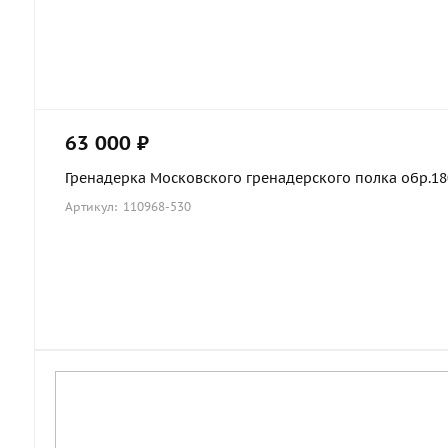
63 000 ₽
Гренадерка Московского гренадерского полка обр.1803
Артикул: 110968-530