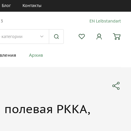
Блог
Контакты
 3
EN Leibstandart
вления
Архив
 полевая РККА,