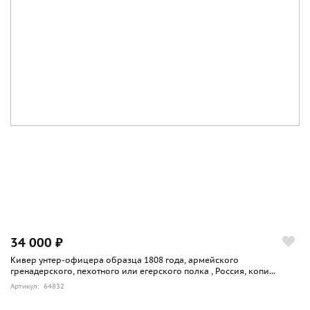
34 000 ₽
Кивер унтер-офицера образца 1808 года, армейского
гренадерского, пехотного или егерского полка , Россия, копи...
Артикул: 64832