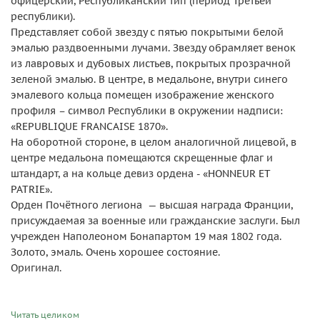
офицерский, Республиканский тип (период Третьей
республики).
Представляет собой звезду с пятью покрытыми белой
эмалью раздвоенными лучами. Звезду обрамляет венок
из лавровых и дубовых листьев, покрытых прозрачной
зеленой эмалью. В центре, в медальоне, внутри синего
эмалевого кольца помещен изображение женского
профиля – символ Республики в окружении надписи:
«REPUBLIQUE FRANCAISE 1870».
На оборотной стороне, в целом аналогичной лицевой, в
центре медальона помещаются скрещенные флаг и
штандарт, а на кольце девиз ордена - «HONNEUR ET
PATRIE».
Орден Почётного легиона — высшая награда Франции,
присуждаемая за военные или гражданские заслуги. Был
учрежден Наполеоном Бонапартом 19 мая 1802 года.
Золото, эмаль. Очень хорошее состояние.
Оригинал.
Читать целиком