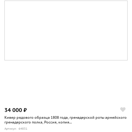
34 000 ₽
Кивер рядового образца 1808 года, гренадерской роты армейского
гренадерского полка, Россия, копия...
Артикул: 64831