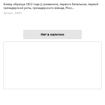
Кивер образца 1812 года (с развалом), первого батальона, первой
гренадерской роты, гренадерского взвода, Росс...
Артикул: 64833
Нет в наличии