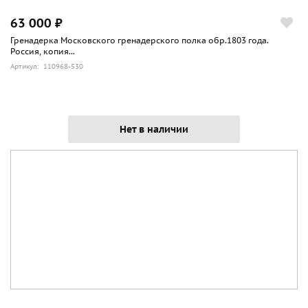
мастером рикугун дзюмэй тосё (陸軍受命刀匠), т.е.
63 000 ₽
мастером, чьи работы были официально признаны
Гренадерка Московского гренадерского полка обр.1803 года.
руководством армии пригодными для вооружения
Россия, копия...
офицерского состава. С конца 1930-х годов мастер
Артикул: 110968-530
Кодзима приступил к обучению собственных учеников.
Нет в наличии