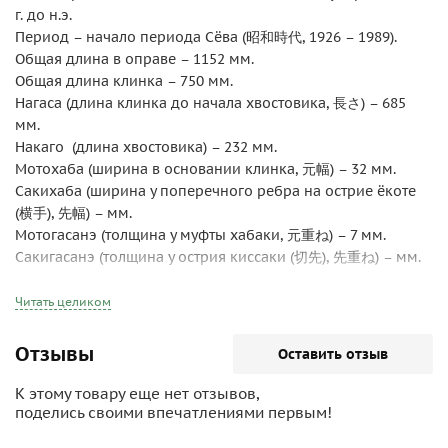
г. до н.э.
Период – начало периода Сёва (昭和時代, 1926 – 1989).
Общая длина в оправе – 1152 мм.
Общая длина клинка – 750 мм.
Нагаса (длина клинка до начала хвостовика, 長さ) – 685
мм.
Накаго (длина хвостовика) – 232 мм.
Мотохаба (ширина в основании клинка, 元幅) – 32 мм.
Сакихаба (ширина у поперечного ребра на острие ёкоте
(横手), 先幅) – мм.
Мотогасанэ (толщина у муфты хабаки, 元重ね) – 7 мм.
Сакигасанэ (толщина у острия киссаки (切先), 先重ね) – мм.
Сори (изгиб клинка, 反り) – 9,5 мм.
Хамон (刃文, линия закалки) – гуномэ мидарэ (互目乱れ,
Читать целиком
волнистая беспорядочная).
Боси (帽子, линия закалки острия) – мидарэ-коми (乱込み,
Отзывы
Оставить отзыв
беспорядочная)
К этому товару еще нет отзывов,
Меч в оправе сингунто Второй Мировой войны (1939-1945)
поделись своими впечатлениями первым!
сохраняет нетронутой первоначальную полировку,