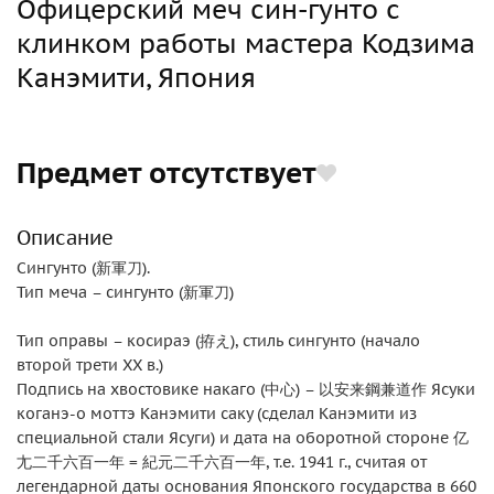
Офицерский меч син-гунто с
клинком работы мастера Кодзима
Канэмити, Япония
Предмет отсутствует
Описание
Сингунто (新軍刀).
Тип меча – сингунто (新軍刀)
Тип оправы – косираэ (拵え), стиль сингунто (начало
второй трети ХХ в.)
Подпись на хвостовике накаго (中心) – 以安来鋼兼道作 Ясуки
коганэ-о моттэ Канэмити саку (сделал Канэмити из
специальной стали Ясуги) и дата на оборотной стороне 亿
尢二千六百一年 = 紀元二千六百一年, т.е. 1941 г., считая от
легендарной даты основания Японского государства в 660