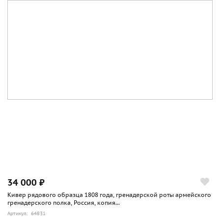
34 000 ₽
Кивер рядового образца 1808 года, гренадерской роты армейского
гренадерского полка, Россия, копия...
Артикул: 64831